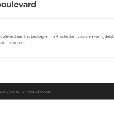
boulevard
ulevard aan het Leidseplein in Amsterdam voorzien van tijdelij
utoscript sets.
co.... Alle rechten voorbehouden.